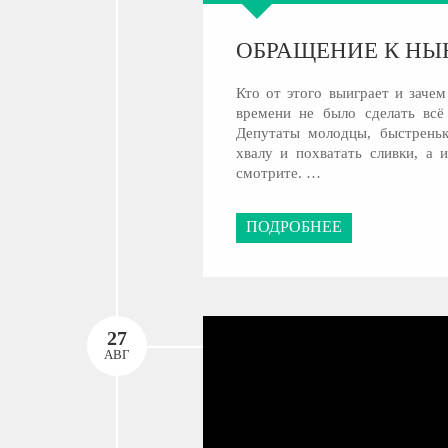
ОБРАЩЕНИЕ К Н
Кто от этого выиграет и заче
времени не было сделать всё
Депутаты молодцы, быстреньк
хвалу и похватать сливки, а 
смотрите. …
ПОДРОБНЕЕ
27
АВГ