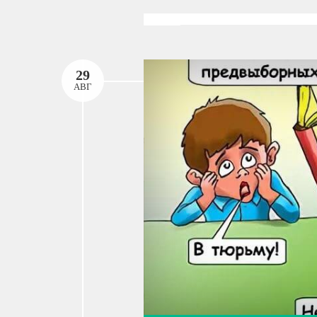
29
АВГ