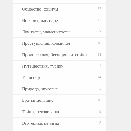
Общество, социум
32
История, наследие
17
Личности, знаменитости
7
Преступления, криминал
10
Проишествия, беспорядки, войны
11
Путешествия, туризм
4
Транспорт
14
Природа, экология
5
Братья меньшие
10
Тайны, неизведанное
9
Эзотерика, религия
3