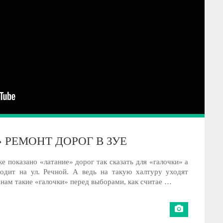
РЕМОНТ ДОРОГ В ЗУЕ
е показано «латание» дорог так сказать для «галочки» а
одит на ул. Речной. А ведь на такую халтуру уходят
 нам такие «галочки» перед выборами, как считае …