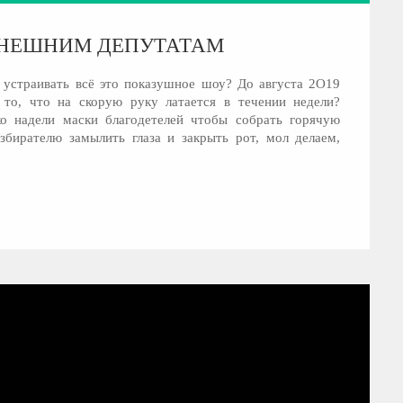
ЫНЕШНИМ ДЕПУТАТАМ
м устраивать всё это показушное шоу? До августа 2О19
 то, что на скорую руку латается в течении недели?
о надели маски благодетелей чтобы собрать горячую
избирателю замылить глаза и закрыть рот, мол делаем,