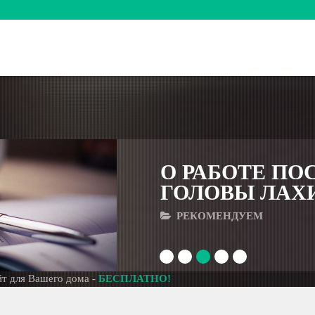
ЛАХИ
СКАЗ О
РЕКОМЕ
1
2
3
4
5
го дома -
БЕСПЛАТНО!