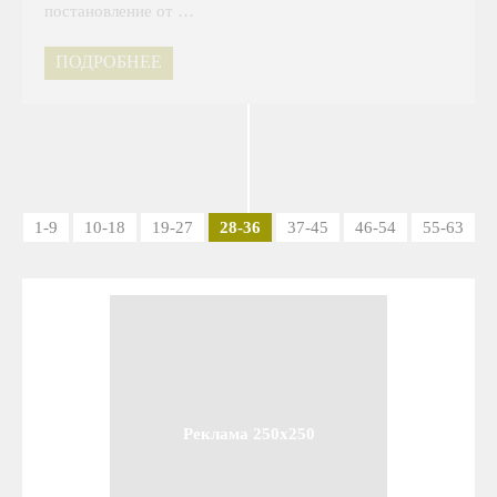
постановление от …
ПОДРОБНЕЕ
1-9
10-18
19-27
28-36
37-45
46-54
55-63
Реклама 250x250