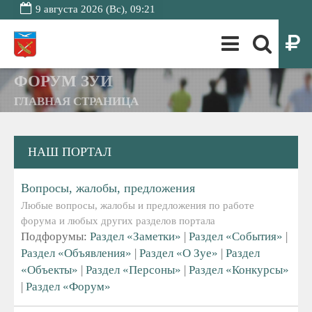
9 августа 2026 (Вс), 09:21
ФОРУМ ЗУИ
ГЛАВНАЯ СТРАНИЦА
НАШ ПОРТАЛ
Вопросы, жалобы, предложения
Любые вопросы, жалобы и предложения по работе
форума и любых других разделов портала
Подфорумы:
Раздел «Заметки»
|
Раздел «События»
|
Раздел «Объявления»
|
Раздел «О Зуе»
|
Раздел
«Объекты»
|
Раздел «Персоны»
|
Раздел «Конкурсы»
|
Раздел «Форум»