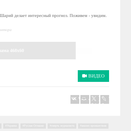
 Шарий делает интересный прогноз. Поживем - увидим.
 автора
лама 468x60
ВИДЕО
,
Украина
,
Руслан Осташко
,
смерть журналиста
,
анализ проишествия