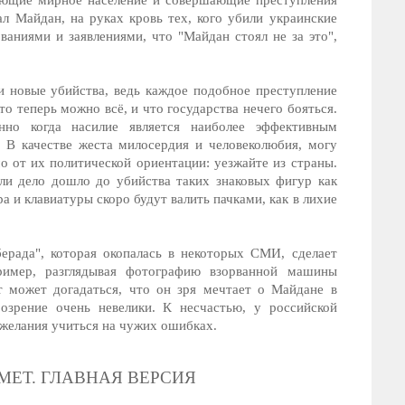
ающие мирное население и совершающие преступления
л Майдан, на руках кровь тех, кого убили украинские
аниями и заявлениями, что "Майдан стоял не за это",
и новые убийства, ведь каждое подобное преступление
о теперь можно всё, и что государства нечего бояться.
енно когда насилие является наиболее эффективным
 В качестве жеста милосердия и человеколюбия, могу
о от их политической ориентации: уезжайте из страны.
ли дело дошло до убийства таких знаковых фигур как
а и клавиатуры скоро будут валить пачками, как в лихие
берада", которая окопалась в некоторых СМИ, сделает
ример, разглядывая фотографию взорванной машины
 может догадаться, что он зря мечтает о Майдане в
озрение очень невелики. К несчастью, у российской
 желания учиться на чужих ошибках.
МЕТ. ГЛАВНАЯ ВЕРСИЯ