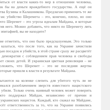
иться от власти каких-то мер в отношении человека,
ак бы на деньги враждебного государства. А ещё он
йства Бузины и Калашникова. Предлагаю применить те же
ак: убийство Шеремета – это, конечно, плохо, но оно
что Шеремет – это угроза идеалам Майдана, и которые
отив него. Можно добавить, что никто по Шеремету лить
й эпитафией, вы не находите?
не отметить, что оно было предсказуемым. Это только
азаться, что после того, как на Украине зачистили
ю посадок и убийств, в этой стране сразу же расцветёт
 демократия с соблюдением прав человека и свободы
ает своих детей. И украинская цветная революция – не
положить, что Шеремет – это не последняя жертва
оторые пришли к власти в результате Майдана.
ытаются на коленке слепить для убитого чуть ли не
мался разоблачением зверств известного нацистского
го убили. Только очень наивный человек может поверить
 кто поддержал Майдан, независимо от причин и
украинских нацистов. Каждый, кто скакал на Майдане,
сёт ответственность за то, что на Украине появились