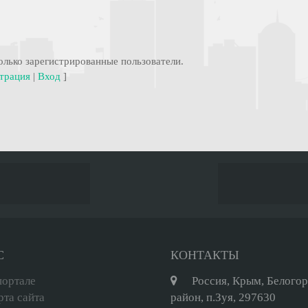
лько зарегистрированные пользователи.
трация
|
Вход
]
С
КОНТАКТЫ
портале
Россия, Крым, Белого
рта сайта
район, п.Зуя, 297630