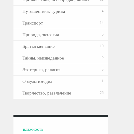
Путешествия, туризм
4
Транспорт
14
Природа, экология
5
Братья меньшие
10
Тайны, неизведанное
9
Эзотерика, религия
3
О мультимедиа
1
Творчество, развлечение
26
влажность: