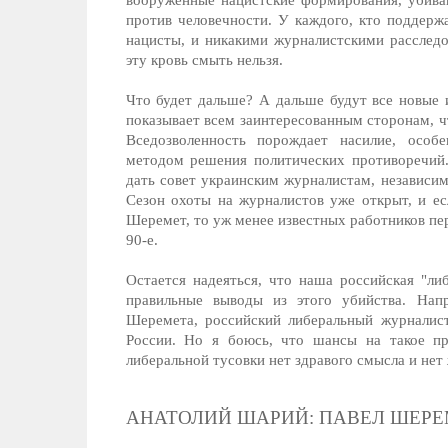
вооруженные нацистские формирования, убив
против человечности. У каждого, кто поддержа
нацисты, и никакими журналистскими расследов
эту кровь смыть нельзя.
Что будет дальше? А дальше будут все новые 
показывает всем заинтересованным сторонам, чт
Вседозволенность порождает насилие, особ
методом решения политических противоречий.
дать совет украинским журналистам, независим
Сезон охоты на журналистов уже открыт, и ес
Шеремет, то уж менее известных работников пер
90-е.
Остается надеяться, что наша российская "ли
правильные выводы из этого убийства. Нап
Шеремета, российский либеральный журналист
России. Но я боюсь, что шансы на такое пр
либеральной тусовки нет здравого смысла и нет
АНАТОЛИЙ ШАРИЙ: ПАВЕЛ ШЕРЕ