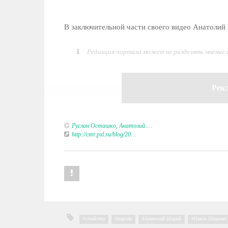
В заключительной части своего видео Анатолий
Редакция портала может не разделять мнение
Рек
Руслан Осташко, Анатолий …
http://cmr.pxl.su/blog/20…
убийство
,
версии
,
Анатолий Шарий
,
Павел Шеремет