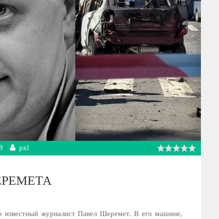
8
pxl
ЕРЕМЕТА
о известный журналист Павел Шеремет. В его машине,