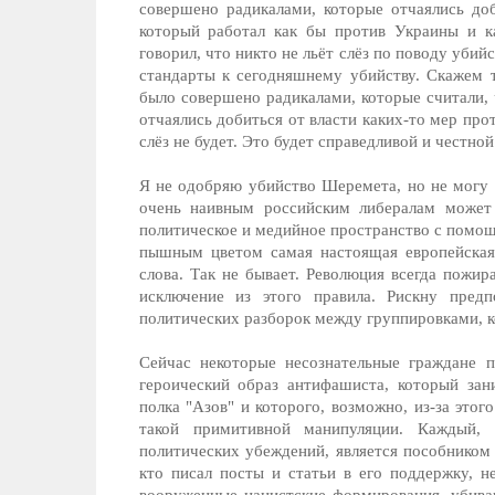
совершено радикалами, которые отчаялись доб
который работал как бы против Украины и к
говорил, что никто не льёт слёз по поводу уби
стандарты к сегодняшнему убийству. Скажем т
было совершено радикалами, которые считали, 
отчаялись добиться от власти каких-то мер пр
слёз не будет. Это будет справедливой и честно
Я не одобряю убийство Шеремета, но не могу 
очень наивным российским либералам может к
политическое и медийное пространство с помощь
пышным цветом самая настоящая европейская
слова. Так не бывает. Революция всегда пожир
исключение из этого правила. Рискну пред
политических разборок между группировками, к
Сейчас некоторые несознательные граждане п
героический образ антифашиста, который зани
полка "Азов" и которого, возможно, из-за это
такой примитивной манипуляции. Каждый,
политических убеждений, является пособником 
кто писал посты и статьи в его поддержку, не