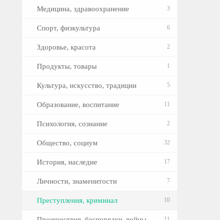
Медицина, здравоохранение
3
Спорт, физкультура
6
Здоровье, красота
2
Продукты, товары
1
Культура, искусство, традиции
5
Образование, воспитание
11
Психология, сознание
2
Общество, социум
32
История, наследие
17
Личности, знаменитости
7
Преступления, криминал
10
Проишествия, беспорядки, войны
11