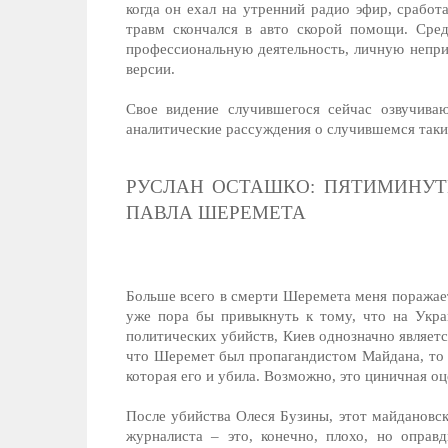
когда он ехал на утренний радио эфир, срабо
травм скончался в авто скорой помощи. Сре
профессиональную деятельность, личную неприя
версии.
Свое видение случившегося сейчас озвучив
аналитические рассуждения о случившемся так
РУСЛАН ОСТАШКО: ПЯТИМИНУТ
ПАВЛА ШЕРЕМЕТА
Больше всего в смерти Шеремета меня поражает 
уже пора бы привыкнуть к тому, что на Укра
политических убийств, Киев однозначно являет
что Шеремет был пропагандистом Майдана, то 
которая его и убила. Возможно, это циничная оц
После убийства Олеся Бузины, этот майдановск
журналиста – это, конечно, плохо, но оправ