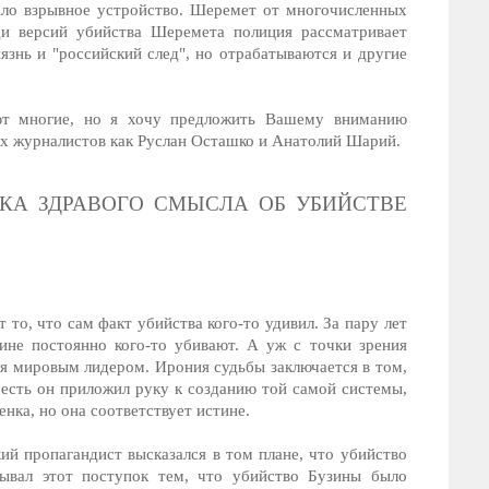
тало взрывное устройство. Шеремет от многочисленных
ди версий убийства Шеремета полиция рассматривает
знь и "российский след", но отрабатываются и другие
ают многие, но я хочу предложить Вашему вниманию
их журналистов как Руслан Осташко и Анатолий Шарий.
КА ЗДРАВОГО СМЫСЛА ОБ УБИЙСТВЕ
то, что сам факт убийства кого-то удивил. За пару лет
ине постоянно кого-то убивают. А уж с точки зрения
ся мировым лидером. Ирония судьбы заключается в том,
есть он приложил руку к созданию той самой системы,
енка, но она соответствует истине.
ий пропагандист высказался в том плане, что убийство
дывал этот поступок тем, что убийство Бузины было