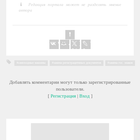
Редакция портала может не разделять мнение
автора
самоходные машины
,
замена регистрацитнных документов
,
замена гос. знаков
Добавлять комментарии могут только зарегистрированные
пользователи.
[
Регистрация
|
Вход
]