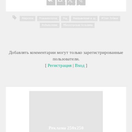
перелом
,
тавматология
,
ад
,
направление в ад
,
Олег Зубков
,
объявление
,
Белогорская больница
Добавлять комментарии могут только зарегистрированные
пользователи.
[
Регистрация
|
Вход
]
Реклама 250x250