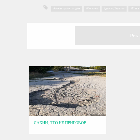
отказ прокуратуры
,
березка
,
детсад Березка
,
Илья
Рек
ЛАХИН, ЭТО НЕ ПРИГОВОР