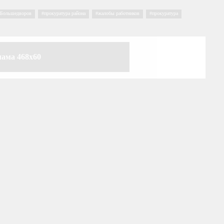
 Большедворов
,
прокуратура района
,
жалобы работников
,
прокуратура
лама 468x60