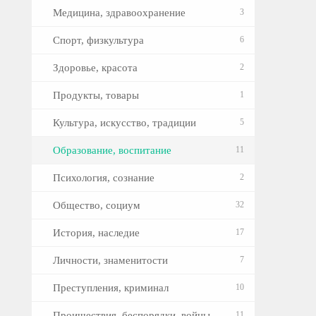
Медицина, здравоохранение
3
Спорт, физкультура
6
Здоровье, красота
2
Продукты, товары
1
Культура, искусство, традиции
5
Образование, воспитание
11
Психология, сознание
2
Общество, социум
32
История, наследие
17
Личности, знаменитости
7
Преступления, криминал
10
Проишествия, беспорядки, войны
11