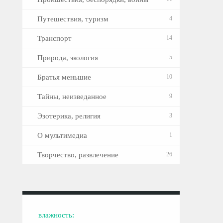
Путешествия, туризм
4
Транспорт
14
Природа, экология
5
Братья меньшие
10
Тайны, неизведанное
9
Эзотерика, религия
3
О мультимедиа
1
Творчество, развлечение
26
влажность: