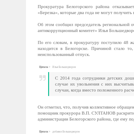
Прокуратура Белогорского района отказывае
«Березка», которые два года не могут получить
Об этом сообщил председатель региональной 
антикоррупционный комитет» Илья Большедвор
По его словам, в прокуратуру поступило 48 жа
находится в Белогорске. Причиной стало то
неиспользованный отпуск.
Цитата
Илья Большедворов
С 2014 года сотрудники детских дош
случае их увольнения с них высчитыв
случаи, когда вместо положенного расч
Он отметил, что, получив коллективное обращен
помощник прокурора В.П. СУЛТАНОВ раскритиков
администрации Белогорского района, где ему 
Цитата
добавил Большедворов