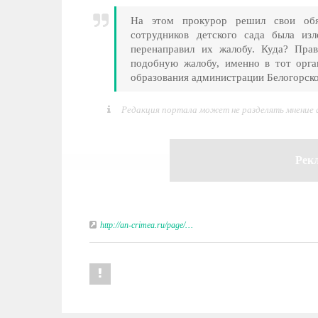
На этом прокурор решил свои обя
сотрудников детского сада была из
перенаправил их жалобу. Куда? Прав
подобную жалобу, именно в тот орга
образования администрации Белогорск
Редакция портала может не разделять мнение
Рек
http://an-crimea.ru/page/…