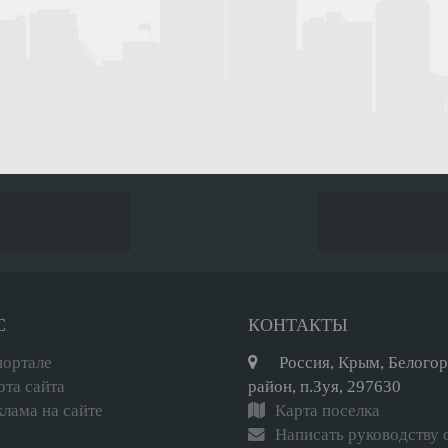
С
КОНТАКТЫ
портале
Россия, Крым, Белого
рта сайта
район, п.Зуя, 297630
клама на сайте
Карта поселка
Написать руководству 