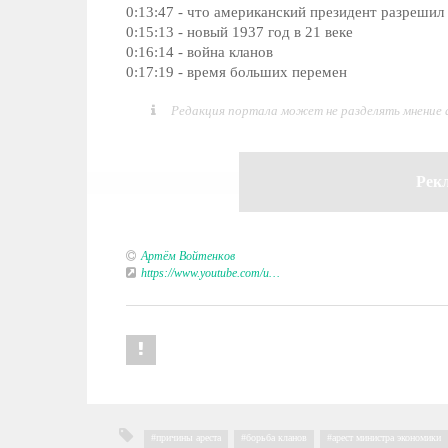
0:13:47 - что американский президент разрешил
0:15:13 - новый 1937 год в 21 веке
0:16:14 - война кланов
0:17:19 - время больших перемен
Редакция портала может не разделять мнение
Рек
Артём Войтенков
https://www.youtube.com/u…
причины ареста
,
борьба кланов
,
арест министра экономики