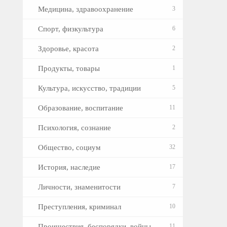
Медицина, здравоохранение
3
Спорт, физкультура
6
Здоровье, красота
2
Продукты, товары
1
Культура, искусство, традиции
5
Образование, воспитание
11
Психология, сознание
2
Общество, социум
32
История, наследие
17
Личности, знаменитости
7
Преступления, криминал
10
Проишествия, беспорядки, войны
11