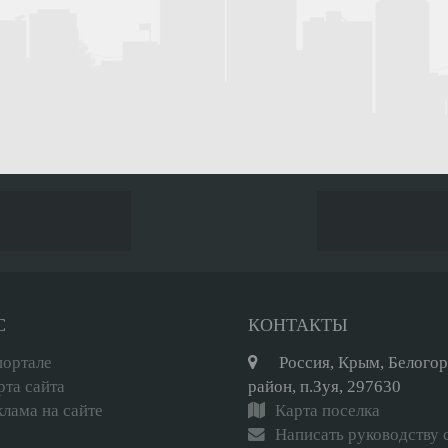
С
КОНТАКТЫ
портале
Россия, Крым, Белого
рта сайта
район, п.Зуя, 297630
клама на сайте
Карта поселка
Написать руководству 