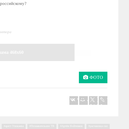
 российскому?
 автора
лама 468x60
ФОТО
,
арест Улюкаева
,
Познавательное ТВ
,
Артём Войтенков
,
растановка сил
,