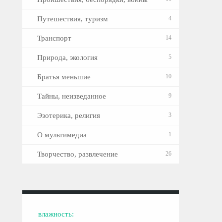
Путешествия, туризм
4
Транспорт
14
Природа, экология
5
Братья меньшие
10
Тайны, неизведанное
9
Эзотерика, религия
3
О мультимедиа
1
Творчество, развлечение
26
влажность: