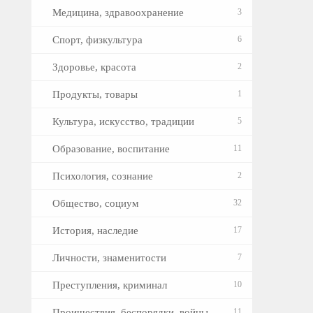
Медицина, здравоохранение
3
Спорт, физкультура
6
Здоровье, красота
2
Продукты, товары
1
Культура, искусство, традиции
5
Образование, воспитание
11
Психология, сознание
2
Общество, социум
32
История, наследие
17
Личности, знаменитости
7
Преступления, криминал
10
Проишествия, беспорядки, войны
11