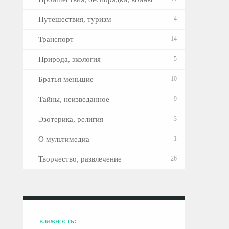
Путешествия, туризм
4
Транспорт
14
Природа, экология
5
Братья меньшие
10
Тайны, неизведанное
9
Эзотерика, религия
3
О мультимедиа
1
Творчество, развлечение
26
влажность: