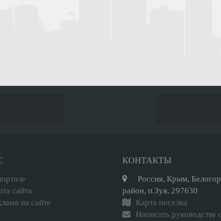
С
КОНТАКТЫ
портале
Россия, Крым, Белого
рта сайта
район, п.Зуя, 297630
клама на сайте
Карта поселка
Написать руководству 