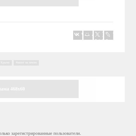
в Крыму
,
налог на землю
лама 468x60
лько зарегистрированные пользователи.