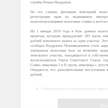
службы Роман Наздрачев.
По его словам, физлицам земельный налог
регистрации прав на недвижимое имуще
налогоплательщиков налоговые ставки и льготы 
На 1 января 2018 года в базе данных налог
крымчан, которым принадлежит 185 тысяч зем
рублей земельного налога за один участок. Это
сообщил Наздрачев. Нововведением стало закр
уменьшена налоговая база на величину кад
земельного участка, находящегося в собствен
воспользоваться Герои Советского Союза, г
Славы, инвалиды I и II групп, инвалиды с детс
Ожидается, что дополнительные поступления в
рублей.
Редакция портала может не разделять мнение
Рек