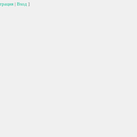
трация
|
Вход
]