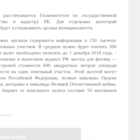
 рассчитывается Госкомитетом по государственной
ство и кадастру РК. Для отдельных категорий
будут устанавливать органы муниципалитета.
овых органов содержится информация о 150 тысячах
ельных участков. В среднем нужно будет платить 300
т налог необходимо оплатить до 1 декабря 2018 года, -
епление в налоговом кодексе РФ льготы для физлиц —
астровой стоимости 600 квадратных метров площади
ности на один земельный участок. Этой льготой могут
ерои Российской Федерации, полные кавалеры Ордена
тва, ветераны и инвалиды Великой Отечественной войны.
 бюджет от земельного налога составят 50 миллионов
 автора
лама 468x60