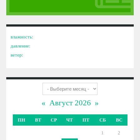
влажность:
давление:
ветер:
«
Август 2026
»
ПН
ВТ
СР
ЧТ
ПТ
СБ
ВС
1
2