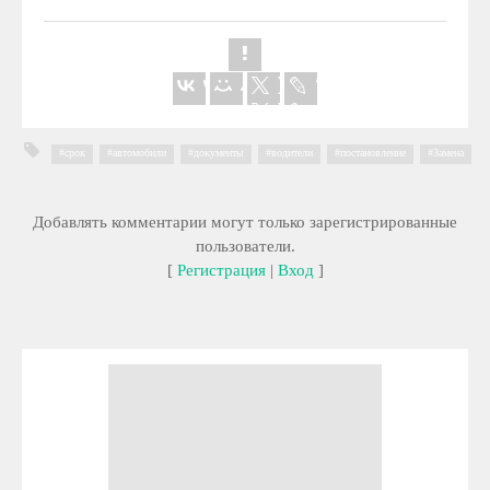
срок
,
автомобили
,
документы
,
водители
,
постановление
,
Замена
Добавлять комментарии могут только зарегистрированные
пользователи.
[
Регистрация
|
Вход
]