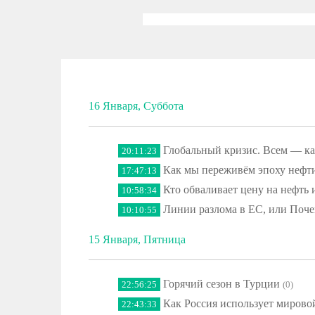
16 Января, Суббота
Глобальный кризис. Всем — ка
20:11:23
Как мы переживём эпоху нефти
17:47:13
Кто обваливает цену на нефть 
10:58:34
Линии разлома в ЕС, или Поч
10:10:55
15 Января, Пятница
Горячий сезон в Турции
22:56:25
(0)
Как Россия использует мировой
22:43:33