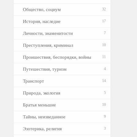
Общество, социум
32
История, наследие
17
Личности, знаменитости
7
Преступления, криминал
10
Проишествия, беспорядки, войны
11
Путешествия, туризм
4
Транспорт
14
Природа, экология
5
Братья меньшие
10
Тайны, неизведанное
9
Эзотерика, религия
3