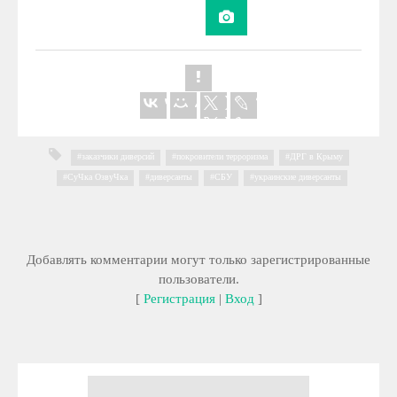
заказчики диверсий
,
покровители терроризма
,
ДРГ в Крыму
,
CyЧка OзвуЧка
,
диверсанты
,
СБУ
,
украинские диверсанты
Добавлять комментарии могут только зарегистрированные
пользователи.
[
Регистрация
|
Вход
]