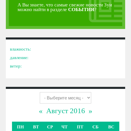
А Вы знаете, что самые свежие новости Зуи
можно найти в разделе
СОБЫТИЯ
?
влажность:
давление:
ветер:
«
Август 2016
»
ПН
ВТ
СР
ЧТ
ПТ
СБ
ВС