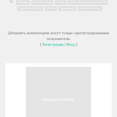
вьетнам
,
Россия и Китай
,
Китай
,
искусственные острова в ЮКМ
,
архипелаг Спратли
,
Россия
,
филиппины
,
Россия и Вьетнам
Добавлять комментарии могут только зарегистрированные
пользователи.
[
Регистрация
|
Вход
]
Реклама 250x250