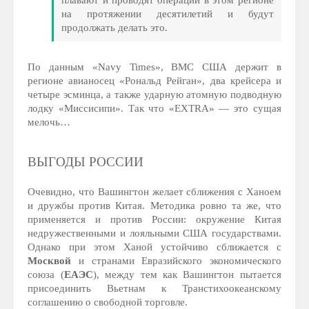
на протяжении десятилетий и будут
продолжать делать это.
По данным «Navy Times», ВМС США держит в
регионе авианосец «Рональд Рейган», два крейсера и
четыре эсминца, а также ударную атомную подводную
лодку «Миссисипи». Так что «EXTRA» — это сущая
мелочь…
ВЫГОДЫ РОССИИ
Очевидно, что Вашингтон желает сближения с Ханоем
и дружбы против Китая. Методика ровно та же, что
применяется и против России: окружение Китая
недружественными и лояльными США государствами.
Однако при этом Ханой устойчиво сближается с
Москвой
и странами Евразийского экономического
союза (
ЕАЭС
), между тем как Вашингтон пытается
присоединить Вьетнам к Транстихоокеанскому
соглашению о свободной торговле.