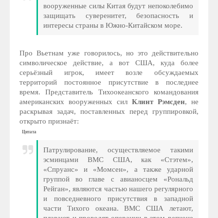
вооруженные силы Китая будут непоколебимо
защищать суверенитет, безопасность и
интересы страны в Южно-Китайском море.
Про Вьетнам уже говорилось, но это действительно
символическое действие, а вот США, куда более
серьёзный игрок, имеет возле обсуждаемых
территорий постоянное присутствие в последнее
время. Представитель Тихоокеанского командования
американских вооруженных сил
Клинт Рэмсден
, не
раскрывая задач, поставленных перед группировкой,
открыто признаёт:
Цитата
Патрулирование, осуществляемое такими
эсминцами ВМС США, как «Стэтем»,
«Спруанс» и «Момсен», а также ударной
группой во главе с авианосцем «Рональд
Рейган», являются частью нашего регулярного
и повседневного присутствия в западной
части Тихого океана. ВМС США летают,
плавают и проводят операции в этом регионе