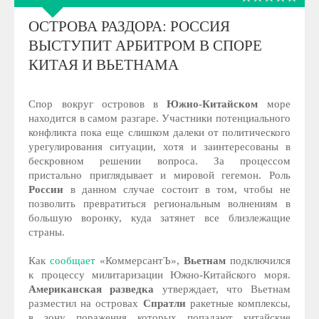
ОСТРОВА РАЗДОРА: РОССИЯ
ВЫСТУПИТ АРБИТРОМ В СПОРЕ
КИТАЯ И ВЬЕТНАМА
Спор вокруг островов в
Южно-Китайском
море
находится в самом разгаре. Участники потенциального
конфликта пока еще слишком далеки от политического
урегулирования ситуации, хотя и заинтересованы в
бескровном решении вопроса. За процессом
пристально приглядывает и мировой гегемон. Роль
России
в данном случае состоит в том, чтобы не
позволить превратиться региональным волнениям в
большую воронку, куда затянет все близлежащие
страны.
Как
сообщает
«КоммерсантЪ»,
Вьетнам
подключился
к процессу милитаризации Южно-Китайского моря.
Американская разведка
утверждает, что Вьетнам
разместил на островах
Спратли
ракетные комплексы,
в зону поражения которых попадают китайские