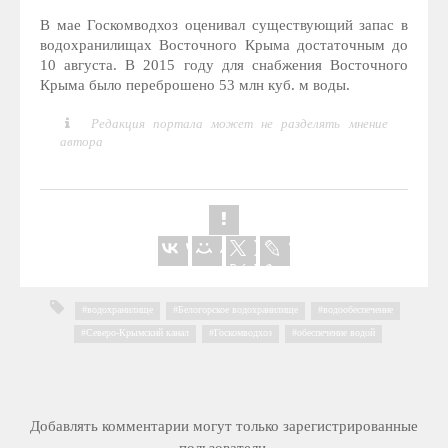
В мае Госкомводхоз оценивал существующий запас в
водохранилищах Восточного Крыма достаточным до
10 августа. В 2015 году для снабжения Восточного
Крыма было переброшено 53 млн куб. м воды.
Редакция портала может не разделять мнение
автора
водохранилище
,
Белогорское водохранилище
,
водообеспечение
,
Северо-Крымский канал
,
Госкомводхоз
,
обеспечение водой
Добавлять комментарии могут только зарегистрированные