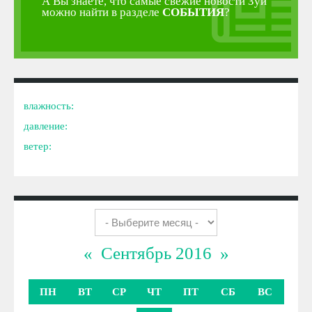
А Вы знаете, что самые свежие новости Зуи
можно найти в разделе
СОБЫТИЯ
?
влажность:
давление:
ветер:
«
Сентябрь 2016
»
ПН
ВТ
СР
ЧТ
ПТ
СБ
ВС