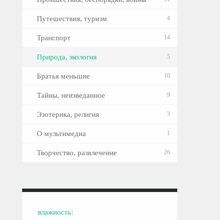
Путешествия, туризм
4
Транспорт
14
Природа, экология
5
Братья меньшие
10
Тайны, неизведанное
9
Эзотерика, религия
3
О мультимедиа
1
Творчество, развлечение
26
влажность: