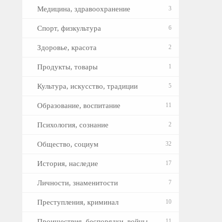
Медицина, здравоохранение
3
Спорт, физкультура
6
Здоровье, красота
2
Продукты, товары
1
Культура, искусство, традиции
5
Образование, воспитание
11
Психология, сознание
2
Общество, социум
32
История, наследие
17
Личности, знаменитости
7
Преступления, криминал
10
Проишествия, беспорядки, войны
11