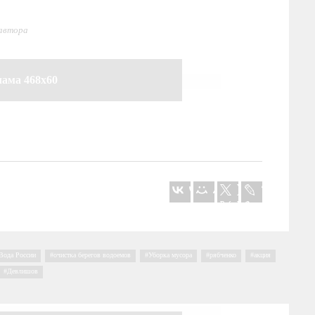
 автора
лама 468x60
Вода России
,
очистка берегов водоемов
,
Уборка мусора
,
рябченко
,
акция
,
Девлишов