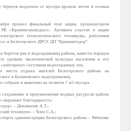
е берегов водоемов от мусора прошла летом и осенью
тября прошел финальный этап акции, организатором
 РК «Крыммелиоводхоз». Активное участие в акции
логорского технологического техникума, работники
оз» и Белогорского ДРСУ ДП "Крымавтодор".
ра берегов рек и водохранилищ района, навести порядок
ть уровень экологической культуры населения и его
 санитарного состояния водоохранных зон.
ые места отдыха жителей Белогорского района на
ского и Балановского водохранилищ.
ло собрано и вывезено на полигон 7 м3 мусора.
 в сохранение и приумножение водных ресурсов района
 выражает благодарность:
одор» – Девлишову А.Т.;
кий техникум» – Члек С.А.;
 спорта администрации Белогорского района – Рябченко