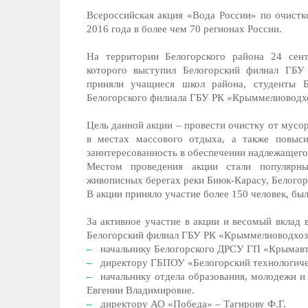
Всероссийская акция «Вода России» по очистк
2016 года в более чем 70 регионах России.
На территории Белогорского района 24 сен
которого выступил Белогорский филиал ГБУ
приняли учащиеся школ района, студенты Бе
Белогорского филиала ГБУ РК «Крыммелиоводх
Цель данной акции – провести очистку от мусо
в местах массового отдыха, а также повыси
заинтересованность в обеспечении надлежащего
Местом проведения акции стали популярн
живописных берегах реки Биюк-Карасу, Белогор
В акции приняло участие более 150 человек, бы
За активное участие в акции и весомый вклад
Белогорский филиал ГБУ РК «Крыммелиоводхоз»
начальнику Белогорского ДРСУ ГП «Крымавт
директору ГБПОУ «Белогорский технологичес
начальнику отдела образования, молодежи и
Евгении Владимировне.
директору АО «Победа» – Тагирову Ф.Г.