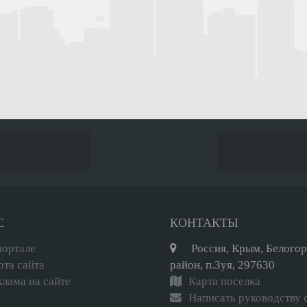
С
КОНТАКТЫ
портале
Россия, Крым, Белого
рта сайта
район, п.Зуя, 297630
клама на сайте
Карта поселка
Написать руководству 