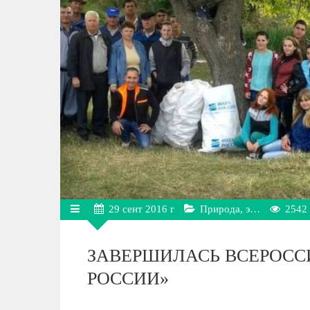
29
сент
2016 г
Природа, э…
2542
ЗАВЕРШИЛАСЬ ВСЕРОСС
РОССИИ»