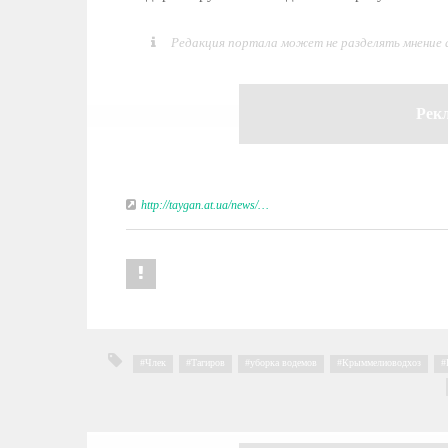
Редакция портала может не разделять мнение
Рек
http://taygan.at.ua/news/…
Члек
,
Тагиров
,
уборка водемов
,
Крыммелиоводхоз
,