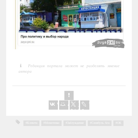
Редакция портала может не разделять мнение
автора
Клевета
,
Момотенко
,
Заблуждение
,
Cюмбуль Ага
,
ОК