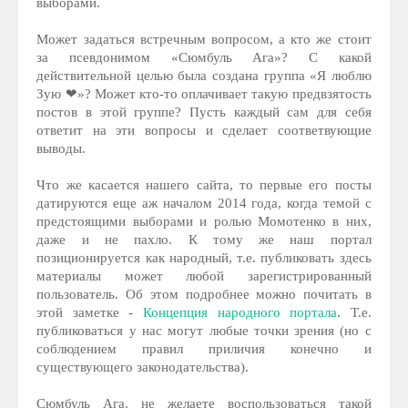
выборами.
Может задаться встречным вопросом, а кто же стоит
за псевдонимом «Cюмбуль Ага»? С какой
действительной целью была создана группа «Я люблю
Зую ❤»? Может кто-то оплачивает такую предвзятость
постов в этой группе? Пусть каждый сам для себя
ответит на эти вопросы и сделает соответвующие
выводы.
Что же касается нашего сайта, то первые его посты
датируются еще аж началом 2014 года, когда темой с
предстоящими выборами и ролью Момотенко в них,
даже и не пахло. К тому же наш портал
позиционируется как народный, т.е. публиковать здесь
материалы может любой зарегистрированный
пользователь. Об этом подробнее можно почитать в
этой заметке -
Концепция народного портала
. Т.е.
публиковаться у нас могут любые точки зрения (но с
соблюдением правил приличия конечно и
существующего законодательства).
Cюмбуль Ага, не желаете воспользоваться такой