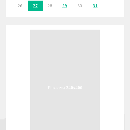
26
27
28
29
30
31
Реклама 240x400