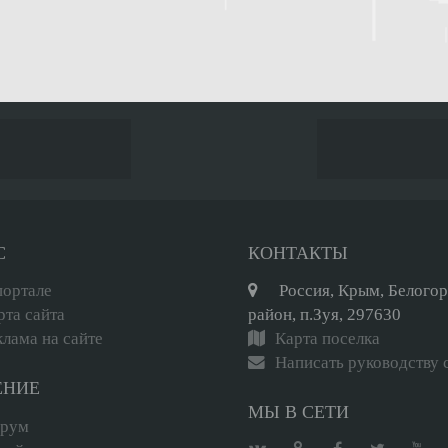
С
КОНТАКТЫ
портале
Россия, Крым, Белого
рта сайта
район, п.Зуя, 297630
клама на сайте
Карта поселка
Написать руководству 
ЕНИЕ
МЫ В СЕТИ
рум