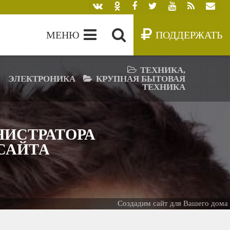
МЕНЮ
ПОДДЕРЖАТЬ
ТЕХНИКА,
ЭЛЕКТРОНИКА
КРУПНАЯ БЫТОВАЯ
ТЕХНИКА
ИСТРАТОРА
 САЙТА
Создадим сайт для Вашего дома -
Б