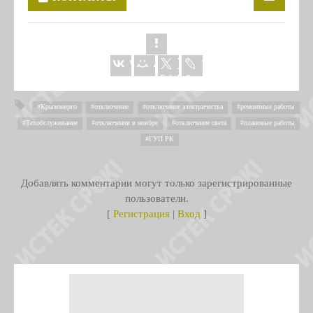
Крымэнерго
,
отключение
,
отключение электричества
,
ремонтные работы
,
Техобслуживание
,
отключения в ноябре
,
отключение света
,
плановые работы
,
ГУП РК
Добавлять комментарии могут только зарегистрированные
пользователи.
[
Регистрация
|
Вход
]