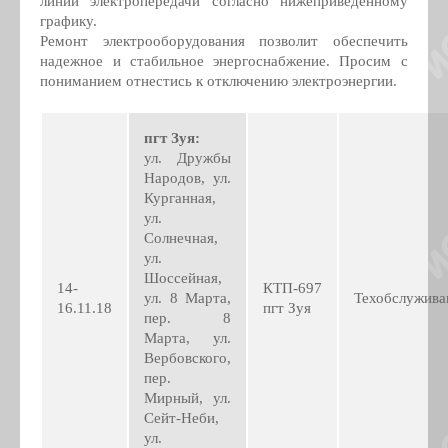
линий электропередачи согласно нижеприведенному
графику.
Ремонт электрооборудования позволит обеспечить
надежное и стабильное энергоснабжение. Просим с
пониманием отнестись к отключению электроэнергии.
пгт Зуя:
ул. Дружбы
Народов, ул.
Курганная,
ул.
Солнечная,
ул.
Шоссейная,
14-
КТП-697
ул. 8 Марта,
Техобслужива
16.11.18
пгт Зуя
пер. 8
Марта, ул.
Вербовского,
пер.
Мирный, ул.
Сейт-Неби,
ул.