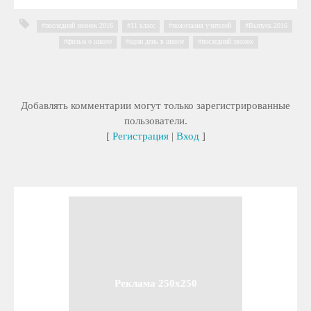
последний звонок 2016
,
11 класс
,
пожелания учителей
,
Выпуск 2016
,
фильм о школе
,
один день в школе
,
последний звонок
Добавлять комментарии могут только зарегистрированные
пользователи.
[
Регистрация
|
Вход
]
Реклама 250x250