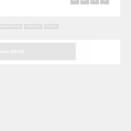
днование юбилея
,
школа №1
,
155 лет
лама 468x60