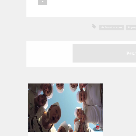
юбилей школы
,
праз
Рек