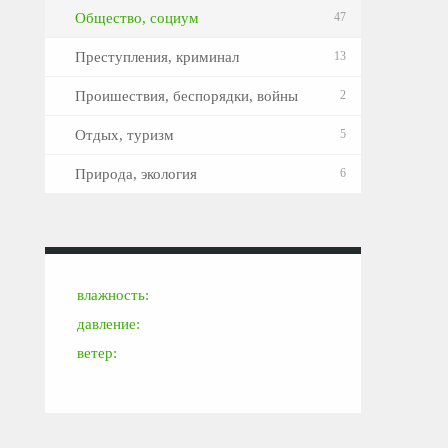
Общество, социум
47
Преступления, криминал
13
Проишествия, беспорядки, войны
2
Отдых, туризм
5
Природа, экология
6
влажность:
давление:
ветер: