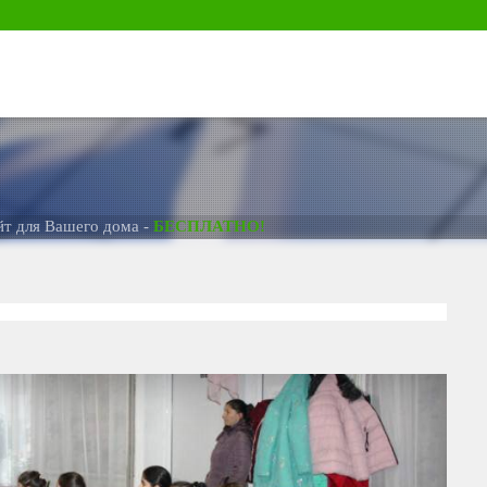
шего дома -
БЕСПЛАТНО!