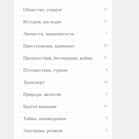
Общество, социум
32
История, наследие
17
Личности, знаменитости
7
Преступления, криминал
10
Проишествия, беспорядки, войны
11
Путешествия, туризм
4
Транспорт
14
Природа, экология
5
Братья меньшие
10
Тайны, неизведанное
9
Эзотерика, религия
3