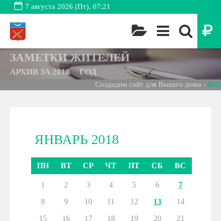
7 августа 2026 (Пт), 07:21
ЗАМЕТКИ ЖИТЕЛЕЙ
АРХИВ ЗА
2018
ГОД
Создадим сайт для Вашего дома -
БЕСП
ЯНВАРЬ 2018
ПН
ВТ
СР
ЧТ
ПТ
СБ
ВС
1
2
3
4
5
6
7
8
9
10
11
12
13
14
15
16
17
18
19
20
21