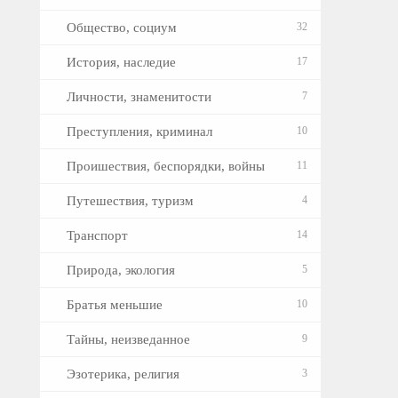
Общество, социум
32
История, наследие
17
Личности, знаменитости
7
Преступления, криминал
10
Проишествия, беспорядки, войны
11
Путешествия, туризм
4
Транспорт
14
Природа, экология
5
Братья меньшие
10
Тайны, неизведанное
9
Эзотерика, религия
3