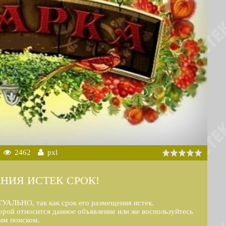
2462
pxl
НИЯ ИСТЕК СРОК!
УАЛЬНО, так как срок его размещения истек.
торой относится данное объявление или же воспользуйтесь
им поиском.