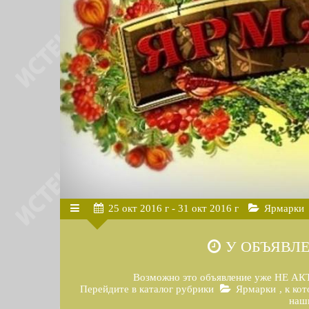
25
окт
2016 г
- 31
окт
2016 г
Ярмарки
У ОБЪЯВЛЕ
Возможно это объявление уже НЕ АКТ
Перейдите в каталог рубрики
Ярмарки
, к ко
наш