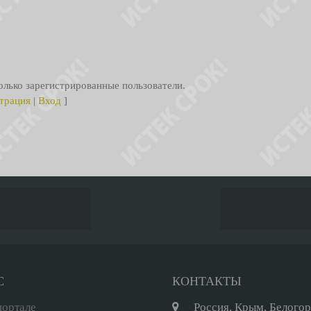
лько зарегистрированные пользователи.
трация
|
Вход
]
С
КОНТАКТЫ
портале
Россия, Крым, Белого