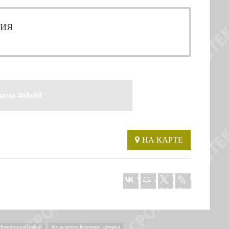
ЦИЯ
лама 468x60
НА КАРТЕ
Белогорский район
,
сельскохозяйственная ярмарка