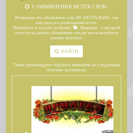
У ОБЪЯВЛЕНИЯ ИСТЕК СРОК!
Возможно это объявление уже НЕ АКТУАЛЬНО, так
как срок его размещения истек.
Перейдите в каталог рубрики
Ярмарки
, к которой
относится данное объявление или же воспользуйтесь
нашим поиском.
НАЙТИ
Также рекомендуем обратить внимание на следующие
похожие материалы: