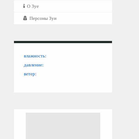
О Зуе
Персоны Зуи
влажность:
давление:
ветер: