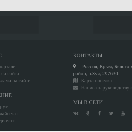
С
КОНТАКТЫ
портале
Россия, Крым, Белого
рта сайта
район, п.Зуя, 297630
клама на сайте
Карта поселка
Написать руководству 
ЕНИЕ
МЫ В СЕТИ
рум
лайн чат
деочат