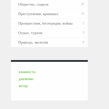
Общество, социум
47
Преступления, криминал
13
Проишествия, беспорядки, войны
2
Отдых, туризм
5
Природа, экология
6
влажность:
давление:
ветер: