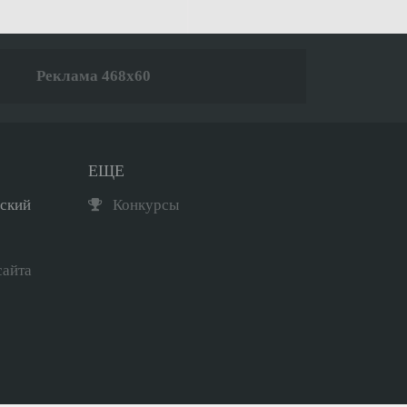
Реклама 468x60
ЕЩЕ
рский
Конкурсы
сайта
Мини-чат