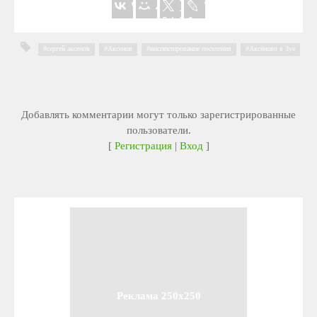
сергей аксенов
,
Аксенов
,
инспектирование поселения
,
Аксёново в Зуе
Добавлять комментарии могут только зарегистрированные
пользователи.
[
Регистрация
|
Вход
]
Реклама 250x250