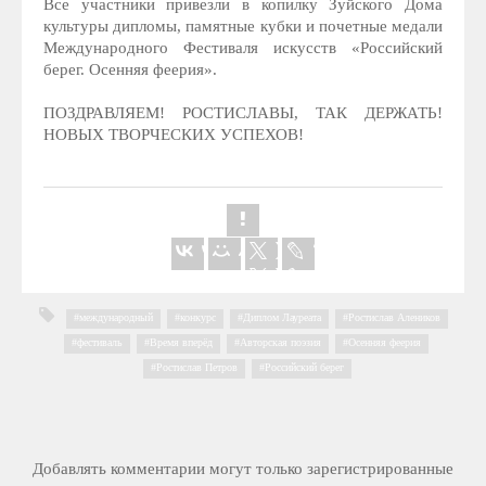
Все участники привезли в копилку Зуйского Дома
культуры дипломы, памятные кубки и почетные медали
Международного Фестиваля искусств «Российский
берег. Осенняя феерия».
ПОЗДРАВЛЯЕМ! РОСТИСЛАВЫ, ТАК ДЕРЖАТЬ!
НОВЫХ ТВОРЧЕСКИХ УСПЕХОВ!
международный
,
конкурс
,
Диплом Лауреата
,
Ростислав Алеников
,
фестиваль
,
Время вперёд
,
Авторская поэзия
,
Осенняя феерия
,
Ростислав Петров
,
Российский берег
Добавлять комментарии могут только зарегистрированные