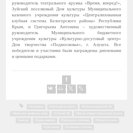
руководитель театрального кружка «Время, вперед!»,
Зуйский поселковый Дом культуры Муниципального
казенного учреждения культуры «Централизованная
клубная система Белогорского района» Республики
Крым, и Григорьева Антонина – художественный
руководитель Муниципального бюджетного
учреждения культуры «Культурно-досуговый центр»
Дом творчества «Подмосковье», г. Алушта. Все
победители и участники были награждены дипломами
и ценными подарками.
Аленикова
,
Автограф на память
,
Красногвардейский ДК
,
Живи моя профессия живи
,
Зуйский ДК
,
Время вперед!.театральный кружок
,
конкурс
,
Будем знакомы
,
Григорьева Антонина
,
Формула успеха
,
Григорьева
,
Аленикова Светлана