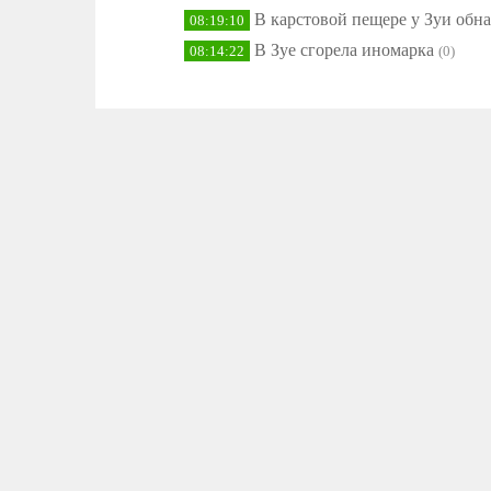
В карстовой пещере у Зуи обн
08:19:10
В Зуе сгорела иномарка
08:14:22
(0)