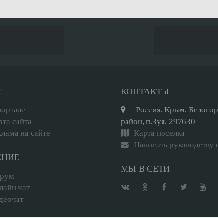
С
КОНТАКТЫ
портале
Россия, Крым, Белого
рта сайта
район, п.Зуя, 297630
клама на сайте
Карта поселка
Написать руководству 
ЕНИЕ
МЫ В СЕТИ
рум
лайн чат
деочат