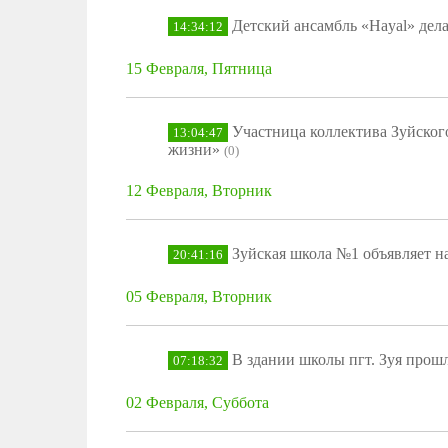
Детский ансамбль «Hayal» дел
14:34:12
15 Февраля, Пятница
Участница коллектива Зуйског
13:04:47
жизни»
(0)
12 Февраля, Вторник
Зуйская школа №1 объявляет на
20:41:16
05 Февраля, Вторник
В здании школы пгт. Зуя прош
07:18:32
02 Февраля, Суббота