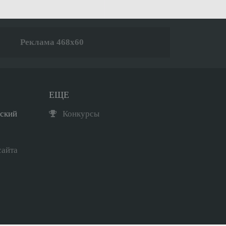
Реклама 468x60
ЕЩЕ
рский
Конкурсы
сайта
Мини-чат