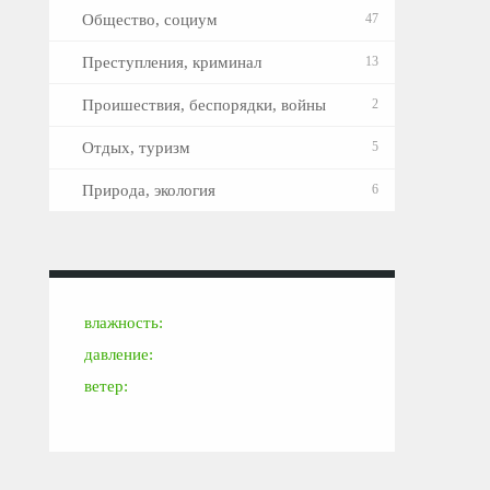
Общество, социум
47
Преступления, криминал
13
Проишествия, беспорядки, войны
2
Отдых, туризм
5
Природа, экология
6
влажность:
давление:
ветер: