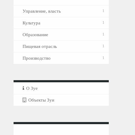
Управление, власть
1
Культура
1
Образование
1
Пищевая отрасль
1
Производство
1
О Зуе
Объекты Зуи