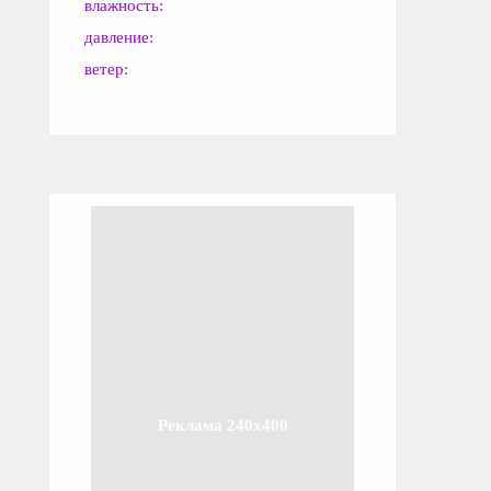
влажность:
давление:
ветер:
Реклама 240x400