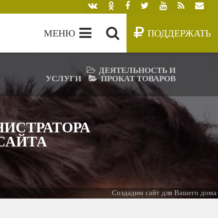
МЕНЮ
ПОДДЕРЖАТЬ
ДЕЯТЕЛЬНОСТЬ И
УСЛУГИ
ПРОКАТ ТОВАРОВ
ИСТРАТОРА
 САЙТА
Создадим сайт для Вашего дома -
Б