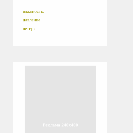
влажность:
давление:
ветер:
Реклама 240x400