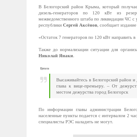
В Белогорский район Крыма, который получае
дизель-генераторов по 120 кВт из резе
межведомственного штаба по ликвидации ЧС с у
республики
Сергей Аксёнов
, сообщает издани
«Остаток 7 генераторов по 120 кВт направить в
Также до нормализации ситуации для организ
Николай Янаки
.
Цитата
Высаживайтесь в Белогорский район и д
глава к вице-премьеру. – От дежурс
местом дежурства город Белогорск
По информации главы администрации Белого
населенные пункты подается с интервалом 2 ча
специалисты РЭС наладить не могут.