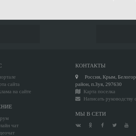
С
КОНТАКТЫ
портале
Россия, Крым, Белого
рта сайта
район, п.Зуя, 297630
клама на сайте
Карта поселка
Написать руководству 
ЕНИЕ
МЫ В СЕТИ
рум
лайн чат
деочат