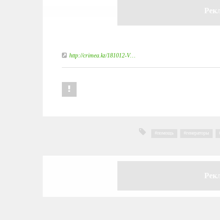
Рек
http://crimea.kz/181012-V…
помощь
,
генераторы
,
Рек