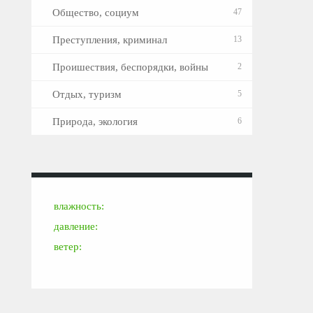
Общество, социум
47
Преступления, криминал
13
Проишествия, беспорядки, войны
2
Отдых, туризм
5
Природа, экология
6
влажность:
давление:
ветер: