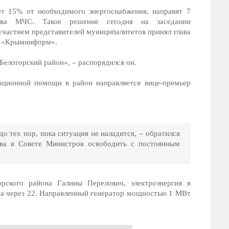
т 15% от необходимого энергоснабжения, направят 7
рва МЧС. Такое решение сегодня на заседании
частием представителей муниципалитетов принял глава
е «Крыминформ».
 Белогорский район», – распорядился он.
ационной помощи в район направляется вице-премьер
о тех пор, пока ситуация не наладится, – обратился
тва в Совете Министров освободить с постоянным
рского района Галины Перелович, электроэнергия в
са через 22. Направленный генератор мощностью 1 МВт