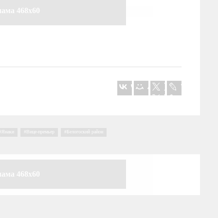
лама 468x60
Янаки
,
Вице-премьер
,
Белогоский район
лама 468x60