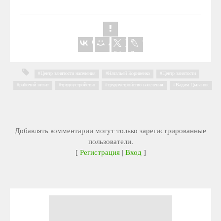
Центр занятости населения
,
Натальей Корниенко
,
Центр занятости
,
рабочий визит
,
трудоустройство
,
трудоустройство населения
,
Вадим Цыганок
Добавлять комментарии могут только зарегистрированные
пользователи.
[
Регистрация
|
Вход
]