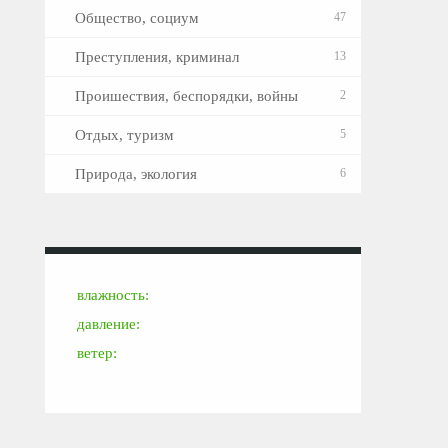
Общество, социум
47
Преступления, криминал
13
Проишествия, беспорядки, войны
2
Отдых, туризм
5
Природа, экология
6
влажность:
давление:
ветер: