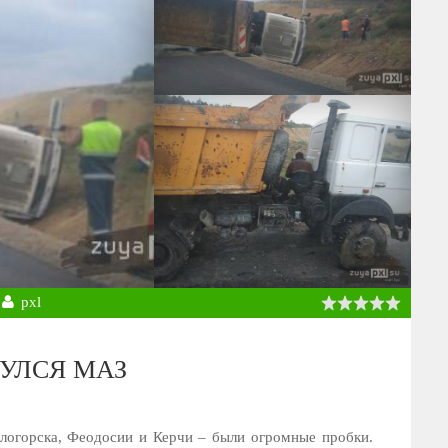
pxl
НУЛСЯ МАЗ
логорска, Феодосии и Керчи – были огромные пробки.