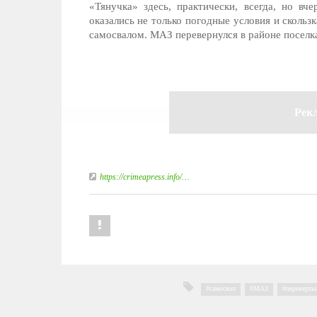
«Тянучка» здесь, практически, всегда, но вч
оказались не только погодные условия и скольз
самосвалом. МАЗ перевернулся в районе поселк
Рек
https://crimeapress.info/…
самосвал
,
МАЗ
,
переверт