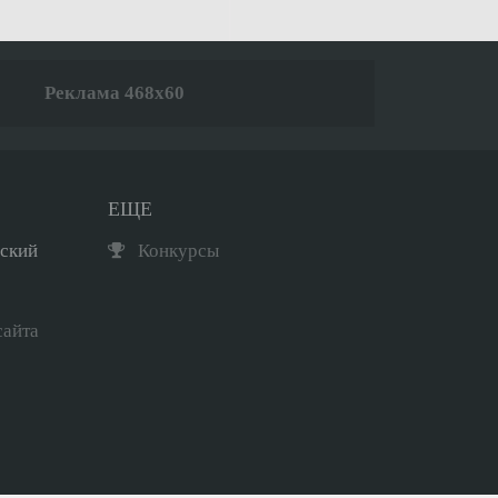
Реклама 468x60
ЕЩЕ
рский
Конкурсы
сайта
Мини-чат