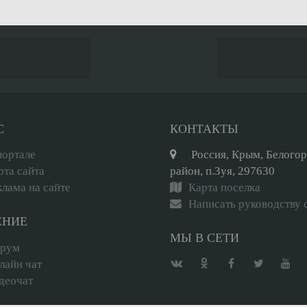
С
КОНТАКТЫ
портале
Россия, Крым, Белого
рта сайта
район, п.Зуя, 297630
клама на сайте
Карта поселка
Написать руководству 
ЕНИЕ
МЫ В СЕТИ
рум
лайн чат
деочат