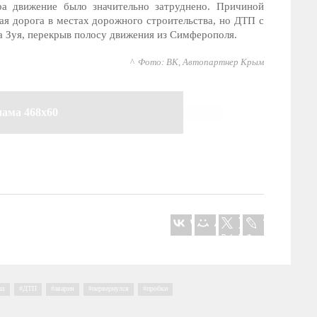
ера движение было значительно затруднено. Причиной
кая дорога в местах дорожного строительства, но ДТП с
а Зуя, перекрыв полосу движения из Симферополя.
Фото: ВК, Автопартнер Крым
лама 468x60
ыш
,
ДТП
,
авария
,
первернулся
,
пробки