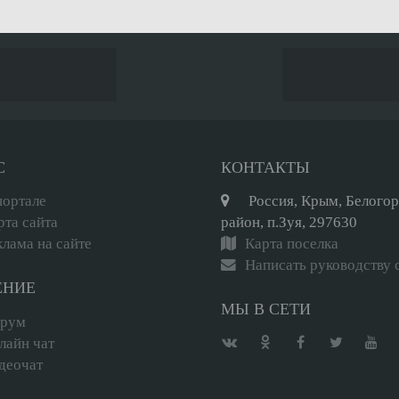
С
КОНТАКТЫ
портале
Россия, Крым, Белого
рта сайта
район, п.Зуя, 297630
клама на сайте
Карта поселка
Написать руководству 
ЕНИЕ
МЫ В СЕТИ
рум
лайн чат
деочат