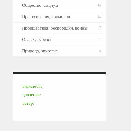
Общество, социум
47
Преступления, криминал
13
Проишествия, беспорядки, войны
2
Отдых, туризм
5
Природа, экология
6
влажность:
давление:
ветер: