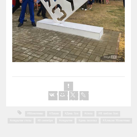
Момотенко
,
Лахин
,
День Зуи
,
стела
,
Я люблю Зую
,
открытие стелы
,
8 сентября
,
открытие
,
день поселка
,
Алексея Момотенко