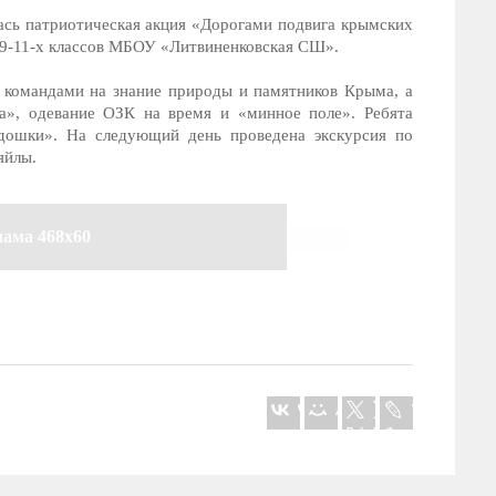
лась патриотическая акция «Дорогами подвига крымских
 9-11-х классов МБОУ «Литвиненковская СШ».
 командами на знание природы и памятников Крыма, а
а», одевание ОЗК на время и «минное поле». Ребята
адошки». На следующий день проведена экскурсия по
яйлы.
лама 468x60