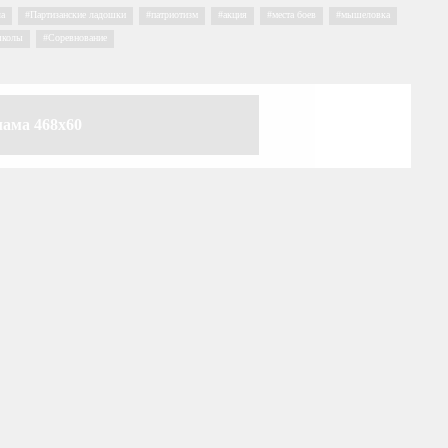
а
,
Партизанские ладошки
,
патриотизм
,
акция
,
места боев
,
мышеловка
,
школы
,
Соревнование
лама 468x60