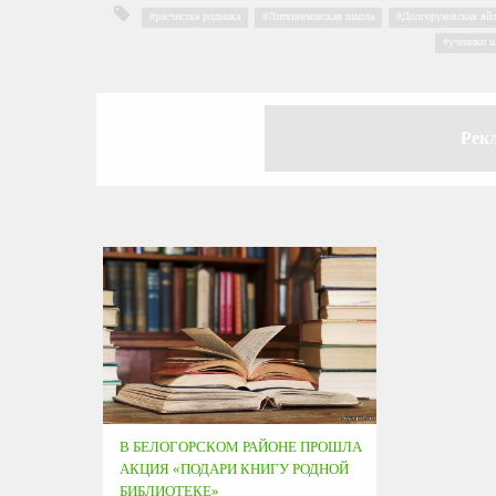
расчистка родника
,
Литвинековская школа
,
Долгоруковская яйл
ученики 
Рек
В БЕЛОГОРСКОМ РАЙОНЕ ПРОШЛА
АКЦИЯ «ПОДАРИ КНИГУ РОДНОЙ
БИБЛИОТЕКЕ»