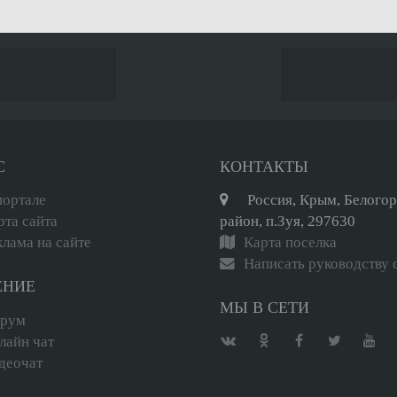
С
КОНТАКТЫ
портале
Россия, Крым, Белого
рта сайта
район, п.Зуя, 297630
клама на сайте
Карта поселка
Написать руководству 
ЕНИЕ
МЫ В СЕТИ
рум
лайн чат
деочат