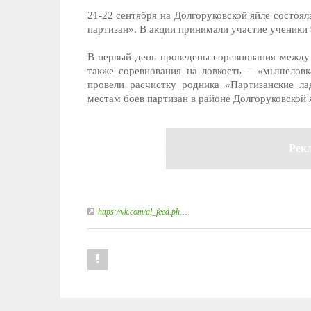
21-22 сентября на Долгоруковской яйле состоя
партизан». В акции принимали участие ученики
В первый день проведены соревнования между
также соревнования на ловкость – «мышеловк
провели расчистку родника «Партизанские л
местам боев партизан в районе Долгоруковской 
Рек
https://vk.com/al_feed.ph…