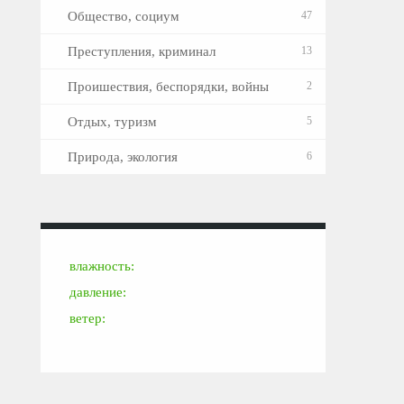
Общество, социум
47
Преступления, криминал
13
Проишествия, беспорядки, войны
2
Отдых, туризм
5
Природа, экология
6
влажность:
давление:
ветер: