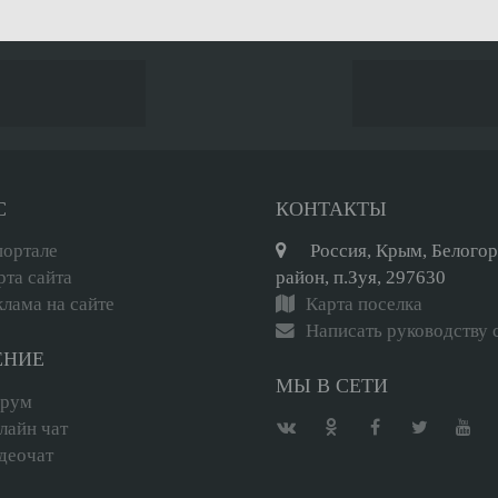
С
КОНТАКТЫ
портале
Россия, Крым, Белого
рта сайта
район, п.Зуя, 297630
клама на сайте
Карта поселка
Написать руководству 
ЕНИЕ
МЫ В СЕТИ
рум
лайн чат
деочат