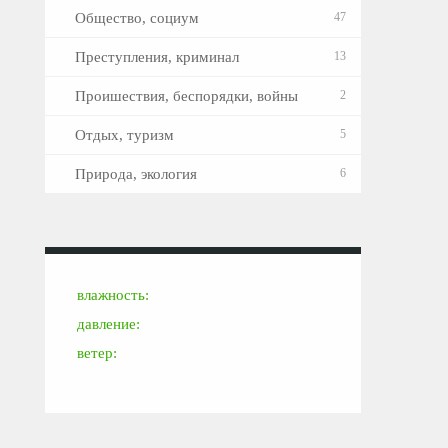
Общество, социум
47
Преступления, криминал
13
Проишествия, беспорядки, войны
2
Отдых, туризм
5
Природа, экология
6
влажность:
давление:
ветер: