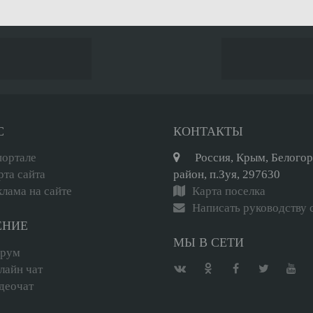
С
КОНТАКТЫ
портале
Россия, Крым, Белого
рта сайта
район, п.Зуя, 297630
клама на сайте
Карта поселка
Написать руководству 
ЕНИЕ
МЫ В СЕТИ
рум
лайн чат
деочат