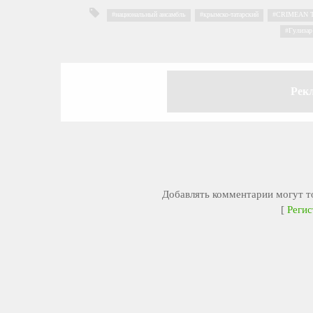
национальный ансамбль
,
крымско-татарский
,
CRIMEAN 
Гулизар
Рек
Добавлять комментарии могут то
[
Регис