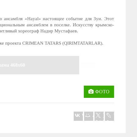
о ансамбля «Hayal» настоящее событие для Зуи. Этот
ациональным ансамблем в поселке. Искусству крымско-
лантливый хореограф Надир Мустафаев.
таже проекта CRIMEAN TATARS (QIRIMTATARLAR).
лама 468x60
ФОТО