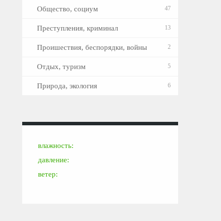
Общество, социум
47
Преступления, криминал
13
Проишествия, беспорядки, войны
2
Отдых, туризм
5
Природа, экология
6
влажность:
давление:
ветер: