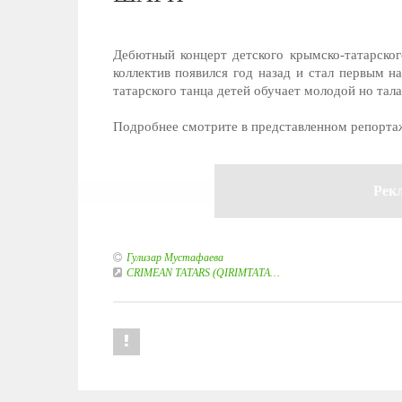
Дебютный концерт детского крымско-татарског
коллектив появился год назад и стал первым н
татарского танца детей обучает молодой но та
Подробнее смотрите в представленном репор
Рек
Гулизар Мустафаева
CRIMEAN TATARS (QIRIMTATA…