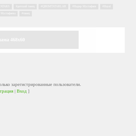
TATARS
,
детский танец
,
QIRIMTATARLAR
,
Надир Мустафаев
,
Hayal
,
 Мустафаева
,
танец
лама 468x60
лько зарегистрированные пользователи.
трация
|
Вход
]